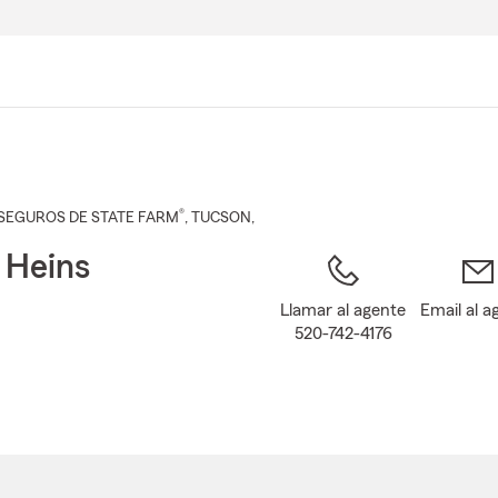
Pasar
al
contenido
principal
®
SEGUROS DE STATE FARM
,
TUCSON
,
 Heins
Llamar al agente
Email al a
520-742-4176