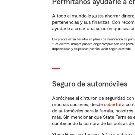
Permítanos ayudarle a cr
A todo el mundo le gusta ahorrar dinero
pertenencias y sus finanzas. Con recom
ayudarle a crear una solución que sea 
Los precios están basados en planes de clasificación de primas
*Los clientes siempre pueden elegir comprar solo una póliza
disponibilidad y elegibilidad podrían variar según el estado.
Seguro de automóviles
Abróchese el cinturón de seguridad co
muchas opciones, desde
cobertura
con
de automóviles para la familia, nosotro
más. Sin mencionar que State Farm es e
combinando la compra de las pólizas de 
Steve Heins en Tucson, AZ le ayudará a