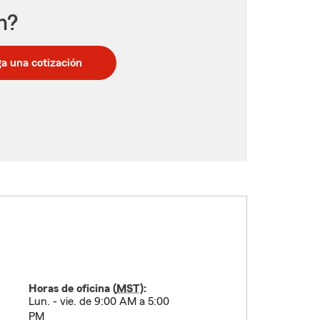
n?
a una cotización
Horas de oficina (
MST
):
Lun. - vie. de 9:00 AM a 5:00
PM