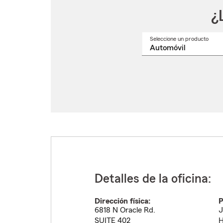
¿
Seleccione un producto
Selec
un
nomb
de
produ
del
menú
despl
Detalles de la oficina:
Dirección física:
P
6818 N Oracle Rd.
J
SUITE 402
H