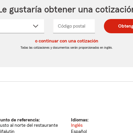
Le gustaría obtener una cotizació
cione
Código postal
Ingresa
Ingresa
Obteng
_____
un
un
re
código
código
cto
o continuar con una cotización
postal
postal
de
de
Todas las cotizaciones y documentos serán proporcionados en inglés.
egable
5
5
dígitos
dígitos
unto de referencia:
Idiomas:
usto al norte del restaurante
Inglés
ifalutin
Español