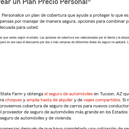
ear un Plan Precio Personal®
. Personalice un plan de cobertura que ayude a proteger lo que es 
pensas por manejar de manera segura, opciones para combinar p
adecuada para usted.
 que varían según el estado. Las opciones de cobertura son seleccionadas por el cliente y la disponib
, pero en ese caso el descuento por dos o más compras de diferentes líneas de seguro no aplicará. 
n State Farm y obtenga
el seguro de automóviles
en Tucson, AZ que
tra
choques
y
amplia hasta de alquiler
y de
viajes compartidos
. Si
s proveemos cobertura de seguro de carros para nuevos conductores
l proveedor de seguro de automóviles más grande en los Estados
seguro de automóviles y de vivienda.
 comenzar después de que haya completado una cotización de segur