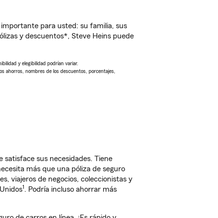
importante para usted: su familia, sus
ólizas y descuentos*, Steve Heins puede
ilidad y elegibilidad podrían variar.
Los ahorros, nombres de los descuentos, porcentajes,
 satisface sus necesidades. Tiene
 necesita más que una póliza de seguro
, viajeros de negocios, coleccionistas y
1
 Unidos
. Podría incluso ahorrar más
o de carros en línea. ¡Es rápido y